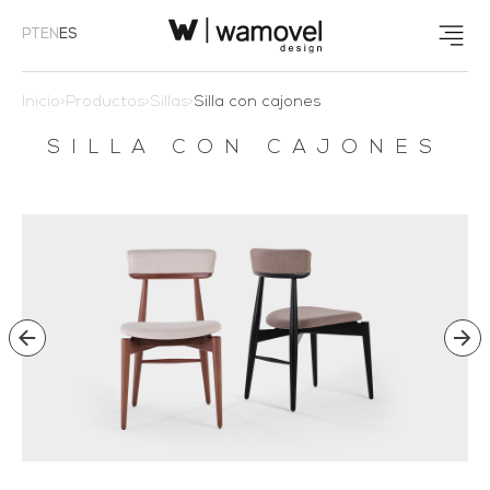
PT
EN
ES
Inicio
>
Productos
>
Sillas
>
Silla con cajones
SILLA CON CAJONES