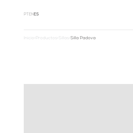
PT
EN
ES
Inicio
>
Productos
>
Sillas
>
Silla Padova