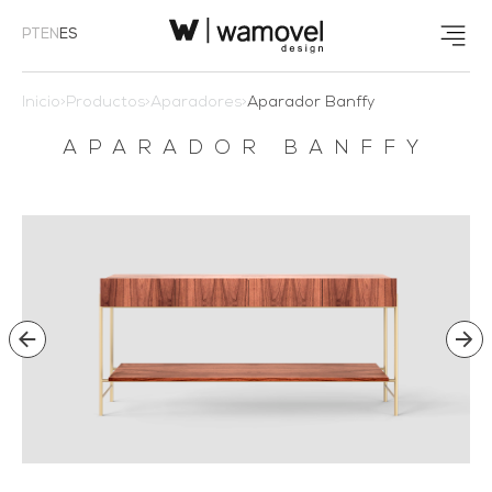
PT
EN
ES
Inicio
>
Productos
>
Aparadores
>
Aparador Banffy
APARADOR BANFFY