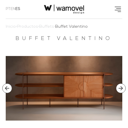
PT
EN
ES
Inicio
>
Productos
>
Buffets
>
Buffet Valentino
BUFFET VALENTINO