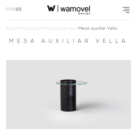
PT
EN
ES
Inicio
>
Productos
>
Mesas Laterales
>
Mesa auxiliar Vella
MESA AUXILIAR VELLA