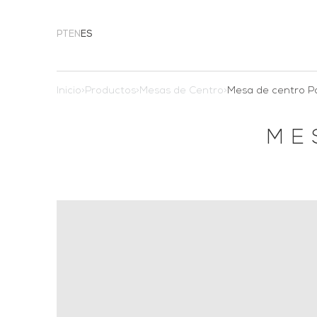
PT
EN
ES
Inicio
>
Productos
>
Mesas de Centro
>
Mesa de centro Pa
ME