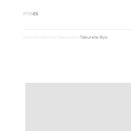
PT
EN
ES
Inicio
>
Productos
>
Taburetes
>
Taburete Bya