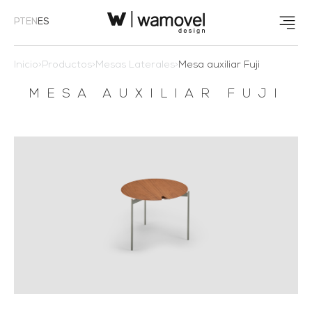
PT
EN
ES
Inicio
>
Productos
>
Mesas Laterales
>
Mesa auxiliar Fuji
MESA AUXILIAR FUJI