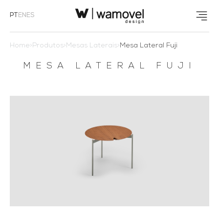
PT
EN
ES
Home
>
Produtos
>
Mesas Laterais
>
Mesa Lateral Fuji
MESA LATERAL FUJI