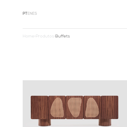
PT
EN
ES
Home
>
Produtos
>
Buffets