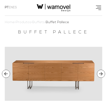
PT
EN
ES
Home
>
Produtos
>
Buffets
>
Buffet Pallece
BUFFET PALLECE