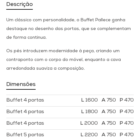
Descrição
Um clássico com personalidade, o Buffet Pallece ganha
destaque no desenho das portas, que se complementam
de forma contínua.
Os pés introduzem modernidade à peça, criando um
contraponto com o corpo do móvel, enquanto a cava
arredondada suaviza a composição.
Dimensões
Buffet 4 portas
1600
750
470
Buffet 4 portas
1800
750
470
Buffet 4 portas
2000
750
470
Buffet 5 portas
2200
750
470