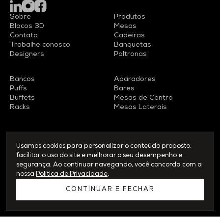
Sobre
Produtos
Blocos 3D
Mesas
Contato
Cadeiras
Trabalhe conosco
Banquetas
Designers
Poltronas
Bancos
Aparadores
Puffs
Bares
Buffets
Mesas de Centro
Racks
Mesas Laterais
Usamos cookies para personalizar o conteúdo proposto,
© 2026 WAMOVEL - Todos os direitos reservados
facilitar o uso do site e melhorar o seu desempenho e
segurança. Ao continuar navegando, você concorda com a
Política de Privacidade
nossa
Política de Privacidade
.
Desenvolvido por
Orgã
&
LM.
CONTINUAR E FECHAR