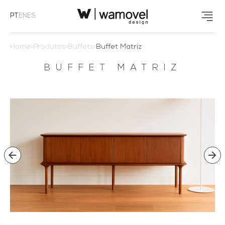
PT
EN
ES
Home
>
Produtos
>
Buffets
>
Buffet Matriz
BUFFET MATRIZ