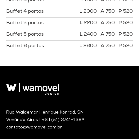
Buffet 4 portas
1800
750
520
Buffet 4 portas
2000
750
520
Buffet 5 portas
2200
750
520
Buffet 5 portas
2400
750
520
Buffet 6 portas
2600
750
520
Rua Waldemar Henrique Konrad, SN
Venâncio Aires | RS |
(51) 3741-1392
contato@wamovel.com.br