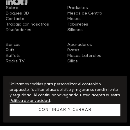
Sobre
Productos
Bloques 3D
Mesas de Centro
Contacto
Mesas
Trabaja con nosotros
Taburetes
Diseñadores
Sillones
Bancos
Aparadores
Pufs
Bares
Buffets
Mesas Laterales
Racks TV
Sillas
Utilizamos cookies para personalizar el contenido
© 2026 WAMOVEL - Todos los derechos reservados
propuesto, facilitar el uso del sitio y mejorar su rendimiento
y seguridad. Al continuar navegando, usted acepta nuestra
Política de privacidad
Política de privacidad
.
Desarrollado por
Orgã
&
LM.
CONTINUAR Y CERRAR