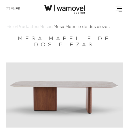
PT
EN
ES
Inicio
>
Productos
>
Mesas
>
Mesa Mabelle de dos piezas
MESA MABELLE DE
DOS PIEZAS