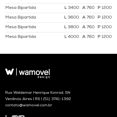
Mesa Bipartida
3400
760
1200
Mesa Bipartida
3600
760
1200
Mesa Bipartida
3800
760
1200
Mesa Bipartida
4000
760
1200
Rua Waldemar Henrique Konrad, SN
Venâncio Aires | RS |
(51) 3741-1392
contato@wamovel.com.br