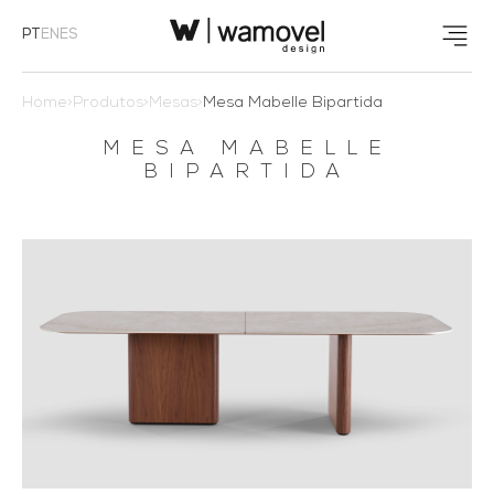
PT
EN
ES
Home
>
Produtos
>
Mesas
>
Mesa Mabelle Bipartida
MESA MABELLE
BIPARTIDA