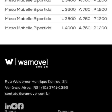
Mesa Mabelle Bipartida
3400
760
1200
Mesa Mabelle Bipartida
3600
760
1200
Mesa Mabelle Bipartida
3800
760
1200
Mesa Mabelle Bipartida
4000
760
1200
Rua Waldemar Henrique Konrad, SN
Venâncio Aires | RS |
(51) 3741-1392
contato@wamovel.com.br
Sobre
Produtos