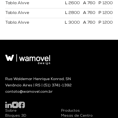
Tabla Alvve
2600
760
1200
Tabla Alvve
2800
760
1200
Tabla Alvve
3000
760
1200
Rua Waldemar Henrique Konrad, SN
Venâncio Aires | RS |
(51) 3741-1392
contato@wamovel.com.br
Sobre
Productos
Bloques 3D
Mesas de Centro