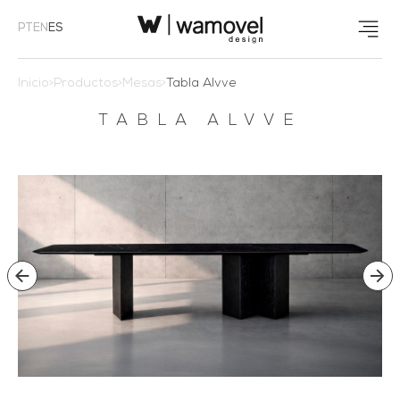
PT
EN
ES
Inicio
>
Productos
>
Mesas
>
Tabla Alvve
TABLA ALVVE