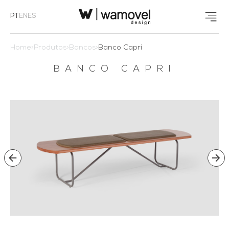
PT
EN
ES
Home
>
Produtos
>
Bancos
>
Banco Capri
BANCO CAPRI