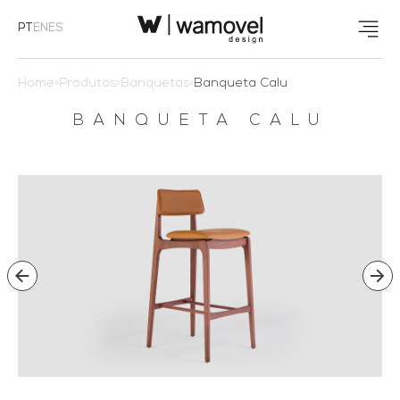
PT
EN
ES
Home
>
Produtos
>
Banquetas
>
Banqueta Calu
BANQUETA CALU