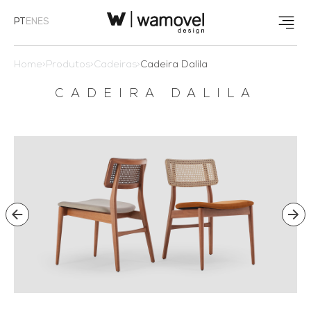
PT
EN
ES
Home
>
Produtos
>
Cadeiras
>
Cadeira Dalila
CADEIRA DALILA