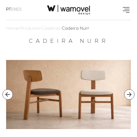
PT
EN
ES
Home
>
Produtos
>
Cadeiras
>
Cadeira Nurr
CADEIRA NURR