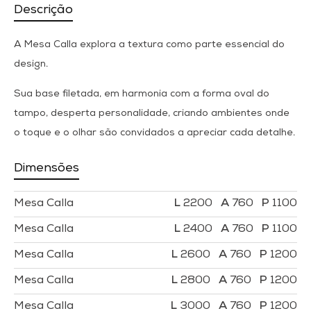
Descrição
A Mesa Calla explora a textura como parte essencial do
design.
Sua base filetada, em harmonia com a forma oval do
tampo, desperta personalidade, criando ambientes onde
o toque e o olhar são convidados a apreciar cada detalhe.
Dimensões
Mesa Calla
2200
760
1100
Mesa Calla
2400
760
1100
Mesa Calla
2600
760
1200
Mesa Calla
2800
760
1200
Mesa Calla
3000
760
1200