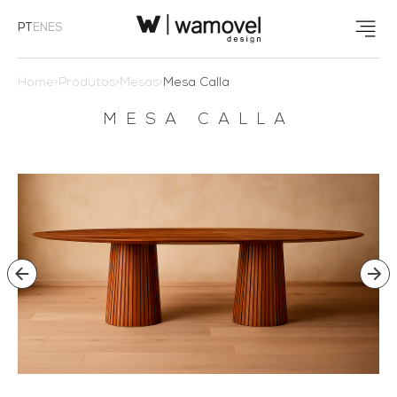
PT
EN
ES
Home
>
Produtos
>
Mesas
>
Mesa Calla
MESA CALLA