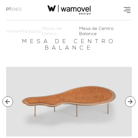
PT
EN
ES
Mesas de
Mesa de Centro
Home
>
Produtos
>
>
Centro
Balance
MESA DE CENTRO
BALANCE