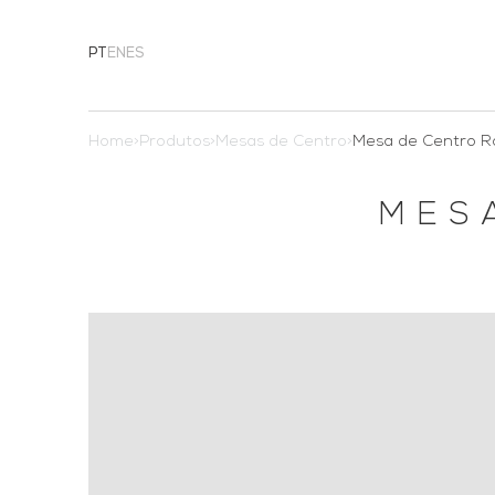
PT
EN
ES
Home
>
Produtos
>
Mesas de Centro
>
Mesa de Centro R
MES