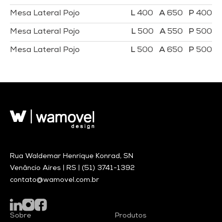
Mesa Lateral Pojo
400
650
400
Mesa Lateral Pojo
500
550
500
Mesa Lateral Pojo
500
650
500
Rua Waldemar Henrique Konrad, SN
Venâncio Aires | RS |
(51) 3741-1392
contato@wamovel.com.br
Sobre
Produtos