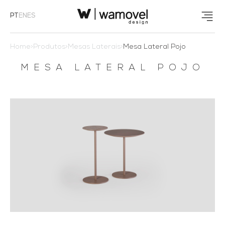
PT
EN
ES
Home
>
Produtos
>
Mesas Laterais
>
Mesa Lateral Pojo
MESA LATERAL POJO