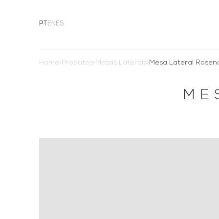
PT
EN
ES
Home
>
Produtos
>
Mesas Laterais
>
Mesa Lateral Rosen
ME