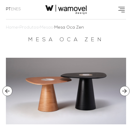
PT
EN
ES
Home
>
Produtos
>
Mesas
>
Mesa Oca Zen
MESA OCA ZEN