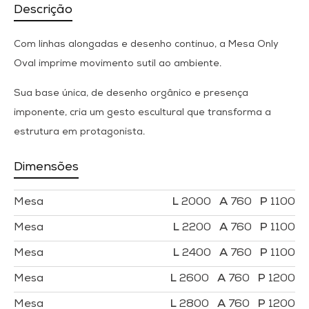
Descrição
Com linhas alongadas e desenho contínuo, a Mesa Only
Oval imprime movimento sutil ao ambiente.
Sua base única, de desenho orgânico e presença
imponente, cria um gesto escultural que transforma a
estrutura em protagonista.
Dimensões
Mesa
2000
760
1100
Mesa
2200
760
1100
Mesa
2400
760
1100
Mesa
2600
760
1200
Mesa
2800
760
1200