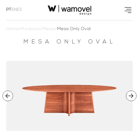
PT
EN
ES
Home
>
Produtos
>
Mesas
>
Mesa Only Oval
MESA ONLY OVAL