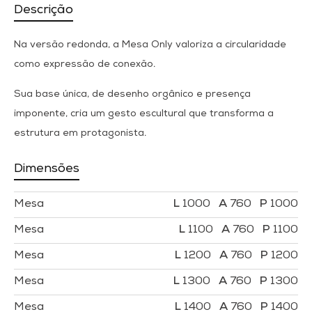
Descrição
Na versão redonda, a Mesa Only valoriza a circularidade
como expressão de conexão.
Sua base única, de desenho orgânico e presença
imponente, cria um gesto escultural que transforma a
estrutura em protagonista.
Dimensões
Mesa
1000
760
1000
Mesa
1100
760
1100
Mesa
1200
760
1200
Mesa
1300
760
1300
Mesa
1400
760
1400