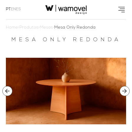
PT
EN
ES
Home
>
Produtos
>
Mesas
>
Mesa Only Redonda
MESA ONLY REDONDA