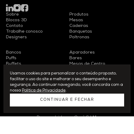
Sobre
Produtos
Blocos 3D
Mesas
Contato
Cadeiras
Trabalhe conosco
Banquetas
Designers
Poltronas
Bancos
Aparadores
Puffs
Bares
Buffets
Mesas de Centro
Racks
Mesas Laterais
Usamos cookies para personalizar o conteúdo proposto,
facilitar o uso do site e melhorar o seu desempenho e
segurança. Ao continuar navegando, você concorda com a
nossa
Política de Privacidade
.
© 2026 WAMOVEL - Todos os direitos reservados
CONTINUAR E FECHAR
Política de Privacidade
Desenvolvido por
Orgã
&
LM.