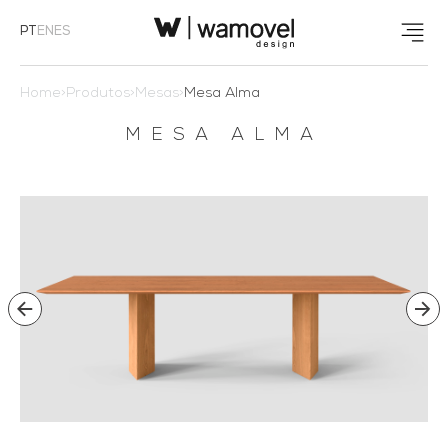
PT
EN
ES
Home
>
Produtos
>
Mesas
>
Mesa Alma
MESA ALMA